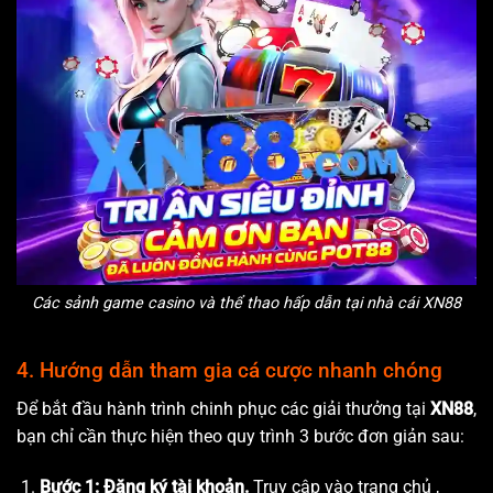
Các sảnh game casino và thể thao hấp dẫn tại nhà cái XN88
4. Hướng dẫn tham gia cá cược nhanh chóng
Để bắt đầu hành trình chinh phục các giải thưởng tại
XN88
,
bạn chỉ cần thực hiện theo quy trình 3 bước đơn giản sau:
Bước 1: Đăng ký tài khoản.
Truy cập vào trang chủ
,