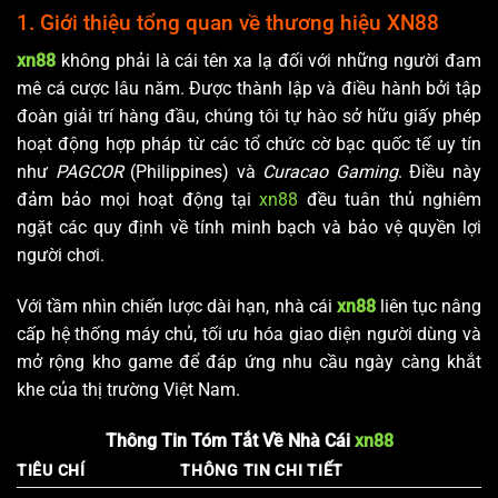
1. Giới thiệu tổng quan về thương hiệu XN88
xn88
không phải là cái tên xa lạ đối với những người đam
mê cá cược lâu năm. Được thành lập và điều hành bởi tập
đoàn giải trí hàng đầu, chúng tôi tự hào sở hữu giấy phép
hoạt động hợp pháp từ các tổ chức cờ bạc quốc tế uy tín
như
PAGCOR
(Philippines) và
Curacao Gaming
. Điều này
đảm bảo mọi hoạt động tại
xn88
đều tuân thủ nghiêm
ngặt các quy định về tính minh bạch và bảo vệ quyền lợi
người chơi.
Với tầm nhìn chiến lược dài hạn, nhà cái
xn88
liên tục nâng
cấp hệ thống máy chủ, tối ưu hóa giao diện người dùng và
mở rộng kho game để đáp ứng nhu cầu ngày càng khắt
khe của thị trường Việt Nam.
Thông Tin Tóm Tắt Về Nhà Cái
xn88
TIÊU CHÍ
THÔNG TIN CHI TIẾT