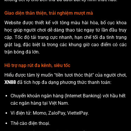
Giao diện thân thiện, trải nghiệm mượt mà
Website
được thiết kế với tông màu hài hòa, bố cục khoa
học giúp người chơi dễ dàng thao tác ngay từ lần đầu truy
cập. Tốc độ tải trang cực nhanh, hạn chế tối đa tình trạng
giật lag, đặc biệt là trong các khung giờ cao điểm có các
trận bóng đá lớn.
Hỗ trợ nạp rút đa kênh, siêu tốc
Hiểu được tâm lý muốn "tiền tươi thóc thật" của người chơi,
XN88
đã tích hợp đa dạng phương thức thanh toán:
Chuyển khoản ngân hàng (Internet Banking) với hầu hết
các ngân hàng tại Việt Nam.
Ví điện tử: Momo, ZaloPay, ViettelPay.
Thẻ cào điện thoại.