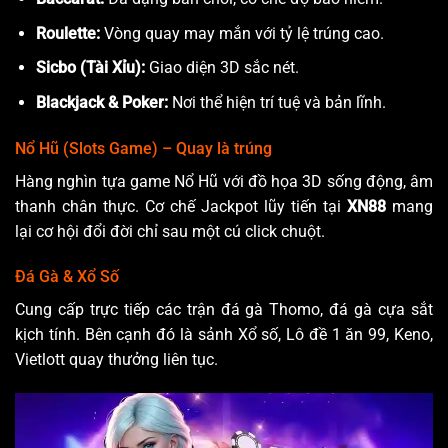
Roulette:
Vòng quay may mắn với tỷ lệ trúng cao.
Sicbo (Tài Xỉu):
Giao diện 3D sắc nét.
Blackjack & Poker:
Nơi thể hiện trí tuệ và bản lĩnh.
Nổ Hũ (Slots Game) – Quay là trúng
Hàng nghìn tựa game Nổ Hũ với đồ họa 3D sống động, âm
thanh chân thực. Cơ chế Jackpot lũy tiến tại
XN88
mang
lại cơ hội đổi đời chỉ sau một cú click chuột.
Đá Gà & Xổ Số
Cung cấp trực tiếp các trận đá gà Thomo, đá gà cựa sắt
kịch tính. Bên cạnh đó là sảnh Xổ số, Lô đề 1 ăn 99, Keno,
Vietlott quay thưởng liên tục.