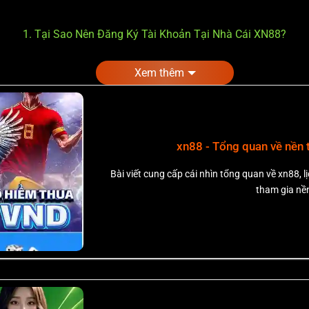
1. Tại Sao Nên Đăng Ký Tài Khoản Tại Nhà Cái XN88?
2. Điều Kiện Cần Chuẩn Bị Trước Khi Tạo Tài Khoản
Xem thêm
3. Hướng Dẫn Đăng Ký XN88 Chi Tiết Trên Máy Tính (PC)
4. Quy Trình Tạo Tài Khoản XN88 Nhanh Trên Mobile
5. Những Lưu Ý "Sống Còn" Khi Đăng Ký Để Tránh Bị Khóa
xn88 - Tổng quan về nền 
6. Ưu Đãi Độc Quyền Dành Cho Tân Thủ Mới Đăng Ký
Bài viết cung cấp cái nhìn tổng quan về xn88, l
7. Câu Hỏi Thường Gặp (FAQ)
tham gia nề
 Sao Nên Đăng Ký Tài Khoản Tại Nhà Cá
ểm qua những lý do khiến
xn88
trở thành điểm đến lý tưởng cho 
 sự minh bạch và trải nghiệm người dùng tối ưu.