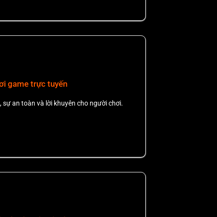
ơi game trực tuyến
, sự an toàn và lời khuyên cho người chơi.
it chuẩn quốc tế, đảm bảo mọi dữ liệu cá nhân và giao
c thể thao, casino trực tuyến (Live Casino), nổ hũ (Slots)
 Khoản