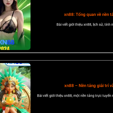
xn88: Tổng quan về nền tả
Bài viết giới thiệu xn88, lịch sử, tín
xn88 – Nền tảng giải trí 
Bài viết giới thiệu xn88, một nền tảng trực tuyến 