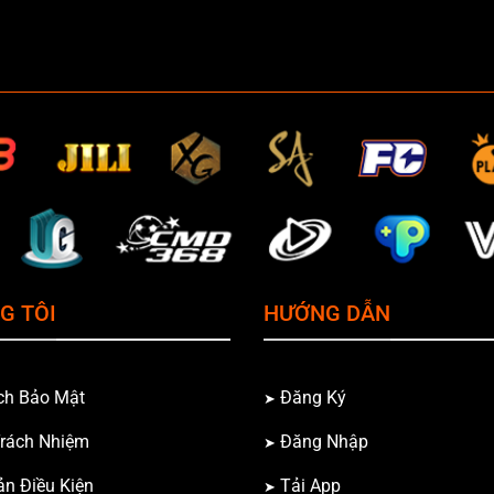
G TÔI
HƯỚNG DẪN
ch Bảo Mật
Đăng Ký
Trách Nhiệm
Đăng Nhập
ản Điều Kiện
Tải App
Bieu mau dang ky thong tin tai khoan xn88 tren may tinh