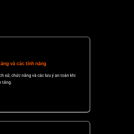
tảng và các tính năng
ịch sử, chức năng và các lưu ý an toàn khi
n tảng.
i XN88?
hàng triệu người chơi. Khác biệt hoàn toàn với các trang