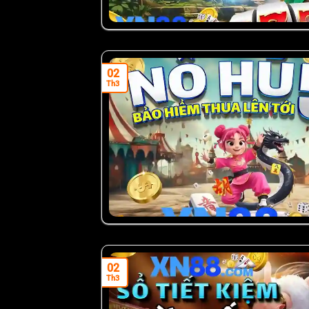
02
Th3
Ưu tiên hàng đầu của người chơi khi
tạo tài khoản
trực 
dịch ngân hàng của bạn được bảo vệ trong một "két sắt" 
Sở hữu một tài khoản tại đây đồng nghĩa với việc bạn nắm 
cho đến bắn cá và đá gà. Tỷ lệ trả thưởng (RTP) tại
xn88
02
2. Đi
Th3