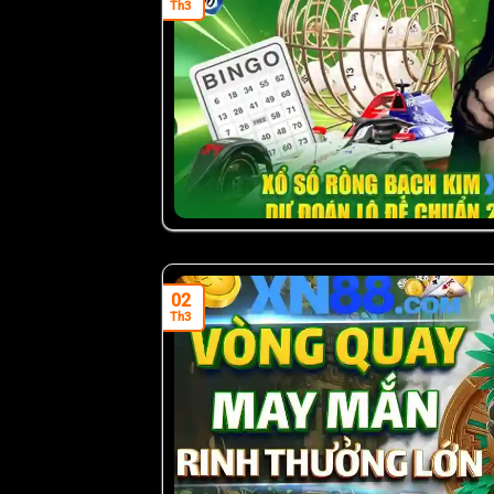
Th3
02
Th3