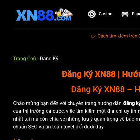
Bỏ
qua
Casino
Esp
nội
dung
👉 Cách tìm kiếm trên Google: xn8
Trang Chủ
-
Đăng Ký
Đăng Ký XN88 | Hướ
Đăng Ký XN88 – H
Chào mừng bạn đến với chuyên trang hướng dẫn
đăng k
của thị trường cá cược, việc tìm kiếm một địa chỉ uy tín
nhất tại
mà còn chia sẻ những lưu ý quan trọng về bảo m
chuẩn SEO và an toàn tuyệt đối dưới đây.