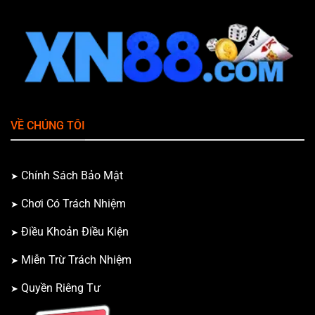
VỀ CHÚNG TÔI
Chính Sách Bảo Mật
Chơi Có Trách Nhiệm
Điều Khoản Điều Kiện
Miễn Trừ Trách Nhiệm
Quyền Riêng Tư