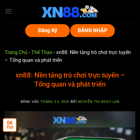
Bỏ
qua
nội
dung
Đăng Ký
ĐĂNG NHẬP
Trang Chủ
-
Thể Thao
-
xn88: Nền tảng trò chơi trực tuyến
– Tổng quan và phát triển
xn88: Nền tảng trò chơi trực tuyến –
Tổng quan và phát triển
ĐĂNG VÀO
THÁNG 3 6, 2025
BỞI
NGUYỄN THỊ NGỌC LAN
06
Th3