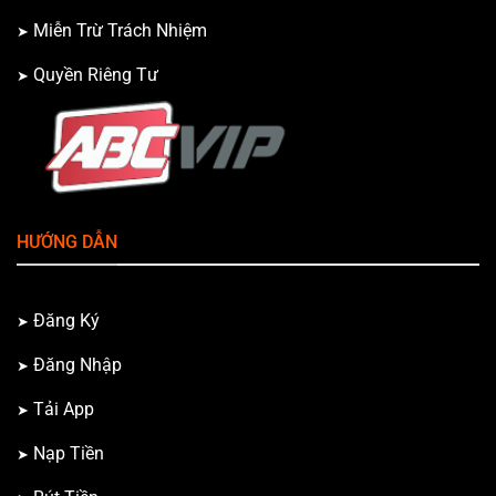
Miễn Trừ Trách Nhiệm
Quyền Riêng Tư
HƯỚNG DẪN
Đăng Ký
Đăng Nhập
Tải App
Nạp Tiền