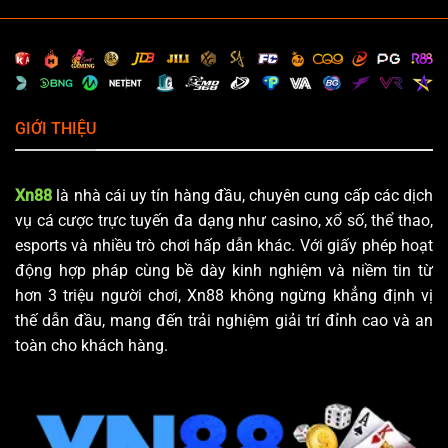
GIỚI THIỆU
Xn88
là nhà cái uy tín hàng đầu, chuyên cung cấp các dịch
vụ cá cược trực tuyến đa dạng như casino, xổ số, thể thao,
esports và nhiều trò chơi hấp dẫn khác. Với giấy phép hoạt
động hợp pháp cùng bề dày kinh nghiệm và niềm tin từ
hơn 3 triệu người chơi, Xn88 không ngừng khẳng định vị
thế dẫn đầu, mang đến trải nghiệm giải trí đỉnh cao và an
toàn cho khách hàng.