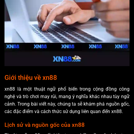
Giới thiệu về xn88
xn88 là một thuật ngữ phổ biến trong cộng đồng công
nghệ và trò chơi may rủi, mang ý nghĩa khác nhau tùy ngữ
cảnh. Trong bài viết này, chúng ta sẽ khám phá nguồn gốc,
các đặc điểm và cách thức sử dụng liên quan đến xn88.
Lịch sử và nguồn gốc của xn88