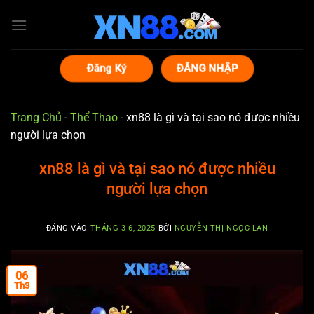
Bỏ
qua
nội
dung
Đăng Ký
ĐĂNG NHẬP
Trang Chủ
-
Thể Thao
-
xn88 là gì và tại sao nó được nhiều
người lựa chọn
xn88 là gì và tại sao nó được nhiều
người lựa chọn
ĐĂNG VÀO
THÁNG 3 6, 2025
BỞI
NGUYỄN THỊ NGỌC LAN
06
Th3