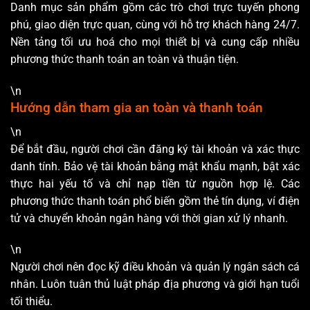
Danh mục sản phẩm gồm các trò chơi trực tuyến phong
phú, giao diện trực quan, cùng với hỗ trợ khách hàng 24/7.
Nền tảng tối ưu hoá cho mọi thiết bị và cung cấp nhiều
phương thức thanh toán an toàn và thuận tiện.
\n
Hướng dẫn tham gia an toàn và thanh toán
\n
Để bắt đầu, người chơi cần đăng ký tài khoản và xác thực
danh tính. Bảo vệ tài khoản bằng mật khẩu mạnh, bật xác
thực hai yếu tố và chỉ nạp tiền từ nguồn hợp lệ. Các
phương thức thanh toán phổ biến gồm thẻ tín dụng, ví điện
tử và chuyển khoản ngân hàng với thời gian xử lý nhanh.
\n
Người chơi nên đọc kỹ điều khoản và quản lý ngân sách cá
nhân. Luôn tuân thủ luật pháp địa phương và giới hạn tuổi
tối thiểu.