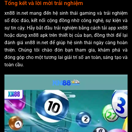
Tổng kết và lời mời trải nghiệm
xn88 in.net mang đến hệ sinh thái gaming và trải nghiệm
số độc đáo, kết nối cộng đồng nhờ công nghệ, sự kiện và
sự tin cậy. Hãy bắt đầu trải nghiệm bằng cách tải app xn88
hoặc dùng xn88 apk trên thiết bị của bạn, đồng thời để lại
đánh giá xn88 in.net để giúp hệ sinh thái ngày càng hoàn
thiện. Chúng tôi chào đón bạn tham gia, khám phá và
đóng góp cho một tương lai giải trí số an toàn, sáng tạo và
toàn cầu.