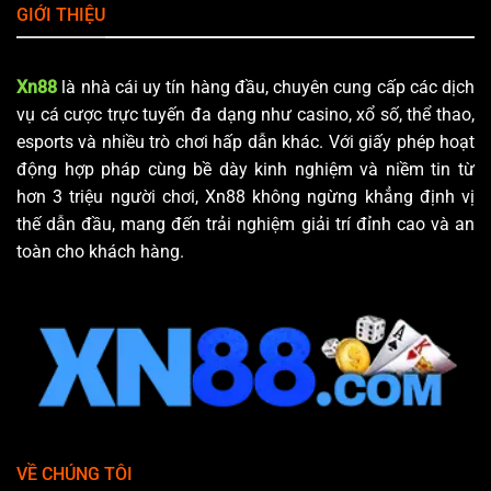
GIỚI THIỆU
Xn88
là nhà cái uy tín hàng đầu, chuyên cung cấp các dịch
vụ cá cược trực tuyến đa dạng như casino, xổ số, thể thao,
esports và nhiều trò chơi hấp dẫn khác. Với giấy phép hoạt
động hợp pháp cùng bề dày kinh nghiệm và niềm tin từ
hơn 3 triệu người chơi, Xn88 không ngừng khẳng định vị
thế dẫn đầu, mang đến trải nghiệm giải trí đỉnh cao và an
toàn cho khách hàng.
VỀ CHÚNG TÔI