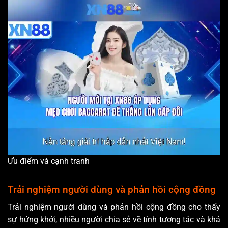
Ưu điểm và cạnh tranh
Trải nghiệm người dùng và phản hồi cộng đồng
Trải nghiệm người dùng và phản hồi cộng đồng cho thấy
sự hứng khởi, nhiều người chia sẻ về tính tương tác và khả