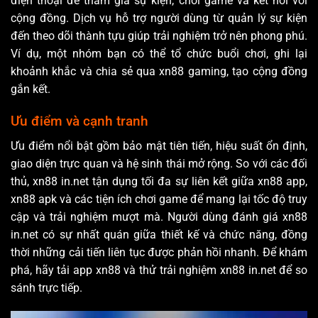
điện thoại để tham gia sự kiện, chơi game và kết nối với
cộng đồng. Dịch vụ hỗ trợ người dùng từ quản lý sự kiện
đến theo dõi thành tựu giúp trải nghiệm trở nên phong phú.
Ví dụ, một nhóm bạn có thể tổ chức buổi chơi, ghi lại
khoảnh khắc và chia sẻ qua xn88 gaming, tạo cộng đồng
gắn kết.
Ưu điểm và cạnh tranh
Ưu điểm nổi bật gồm bảo mật tiên tiến, hiệu suất ổn định,
giao diện trực quan và hệ sinh thái mở rộng. So với các đối
thủ, xn88 in.net tận dụng tối đa sự liên kết giữa xn88 app,
xn88 apk và các tiện ích chơi game để mang lại tốc độ truy
cập và trải nghiệm mượt mà. Người dùng đánh giá xn88
in.net có sự nhất quán giữa thiết kế và chức năng, đồng
thời những cải tiến liên tục được phản hồi nhanh. Để khám
phá, hãy tải app xn88 và thử trải nghiệm xn88 in.net để so
sánh trực tiếp.