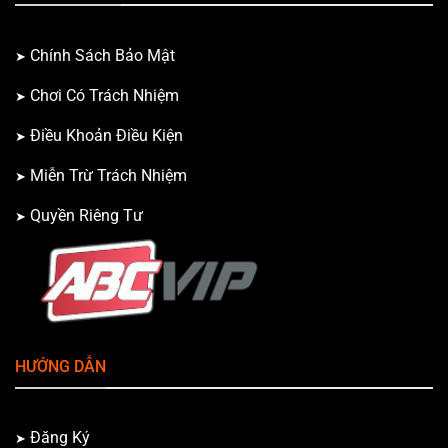
Chính Sách Bảo Mật
Chơi Có Trách Nhiệm
Điều Khoản Điều Kiện
Miễn Trừ Trách Nhiệm
Quyền Riêng Tư
HƯỚNG DẪN
Đăng Ký