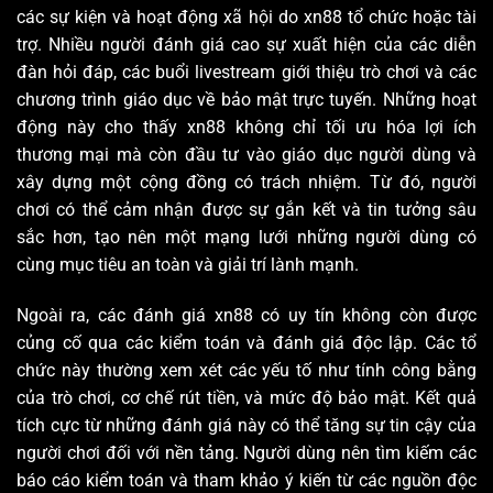
các sự kiện và hoạt động xã hội do xn88 tổ chức hoặc tài
trợ. Nhiều người đánh giá cao sự xuất hiện của các diễn
đàn hỏi đáp, các buổi livestream giới thiệu trò chơi và các
chương trình giáo dục về bảo mật trực tuyến. Những hoạt
động này cho thấy xn88 không chỉ tối ưu hóa lợi ích
thương mại mà còn đầu tư vào giáo dục người dùng và
xây dựng một cộng đồng có trách nhiệm. Từ đó, người
chơi có thể cảm nhận được sự gắn kết và tin tưởng sâu
sắc hơn, tạo nên một mạng lưới những người dùng có
cùng mục tiêu an toàn và giải trí lành mạnh.
Ngoài ra, các đánh giá xn88 có uy tín không còn được
củng cố qua các kiểm toán và đánh giá độc lập. Các tổ
chức này thường xem xét các yếu tố như tính công bằng
của trò chơi, cơ chế rút tiền, và mức độ bảo mật. Kết quả
tích cực từ những đánh giá này có thể tăng sự tin cậy của
người chơi đối với nền tảng. Người dùng nên tìm kiếm các
báo cáo kiểm toán và tham khảo ý kiến từ các nguồn độc