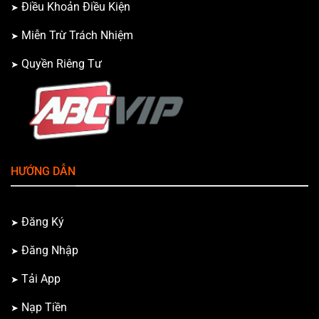
Điều Khoản Điều Kiện
Miễn Trừ Trách Nhiệm
Quyền Riêng Tư
HƯỚNG DẪN
Đăng Ký
Đăng Nhập
Tải App
Nạp Tiền