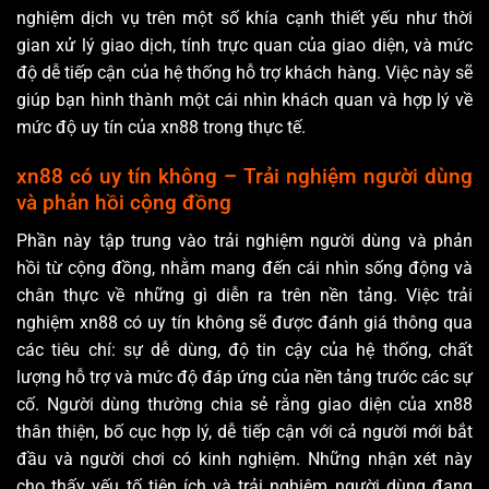
nghiệm dịch vụ trên một số khía cạnh thiết yếu như thời
gian xử lý giao dịch, tính trực quan của giao diện, và mức
độ dễ tiếp cận của hệ thống hỗ trợ khách hàng. Việc này sẽ
giúp bạn hình thành một cái nhìn khách quan và hợp lý về
mức độ uy tín của xn88 trong thực tế.
xn88 có uy tín không – Trải nghiệm người dùng
và phản hồi cộng đồng
Phần này tập trung vào trải nghiệm người dùng và phản
hồi từ cộng đồng, nhằm mang đến cái nhìn sống động và
chân thực về những gì diễn ra trên nền tảng. Việc trải
nghiệm xn88 có uy tín không sẽ được đánh giá thông qua
các tiêu chí: sự dễ dùng, độ tin cậy của hệ thống, chất
lượng hỗ trợ và mức độ đáp ứng của nền tảng trước các sự
cố. Người dùng thường chia sẻ rằng giao diện của xn88
thân thiện, bố cục hợp lý, dễ tiếp cận với cả người mới bắt
đầu và người chơi có kinh nghiệm. Những nhận xét này
cho thấy yếu tố tiện ích và trải nghiệm người dùng đang