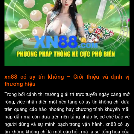
xn88 có uy tín không – Giới thiệu và định vị
thương hiệu
Trong bối cảnh thị trường giải trí trực tuyến ngày càng mở
rộng, việc nhận diện một nền tảng có uy tín không chỉ dựa
trên quảng cáo hào nhoáng hay chương trình khuyến mãi
hấp dẫn mà còn dựa trên nền tảng pháp lý, cơ chế bảo vệ
người dùng và sự minh bạch trong vận hành. xn88 có uy
tín không không chỉ là một câu hỏi, mà là sự tổng hòa của