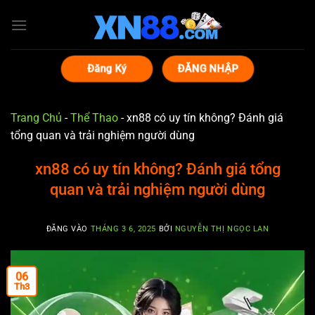
Bỏ
qua
nội
dung
Đăng Ký
ĐĂNG NHẬP
Trang Chủ
-
Thể Thao
-
xn88 có uy tín không? Đánh giá
tổng quan và trải nghiệm người dùng
xn88 có uy tín không? Đánh giá tổng
quan và trải nghiệm người dùng
ĐĂNG VÀO
THÁNG 3 6, 2025
BỞI
NGUYỄN THỊ NGỌC LAN
06
Th3