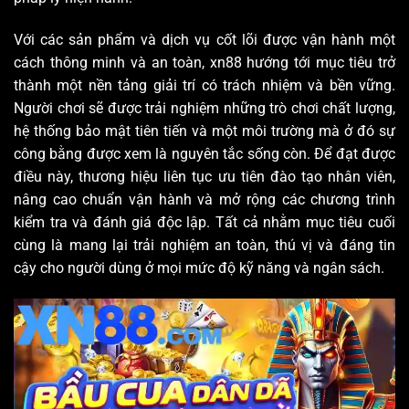
Với các sản phẩm và dịch vụ cốt lõi được vận hành một
cách thông minh và an toàn, xn88 hướng tới mục tiêu trở
thành một nền tảng giải trí có trách nhiệm và bền vững.
Người chơi sẽ được trải nghiệm những trò chơi chất lượng,
hệ thống bảo mật tiên tiến và một môi trường mà ở đó sự
công bằng được xem là nguyên tắc sống còn. Để đạt được
điều này, thương hiệu liên tục ưu tiên đào tạo nhân viên,
nâng cao chuẩn vận hành và mở rộng các chương trình
kiểm tra và đánh giá độc lập. Tất cả nhằm mục tiêu cuối
cùng là mang lại trải nghiệm an toàn, thú vị và đáng tin
cậy cho người dùng ở mọi mức độ kỹ năng và ngân sách.