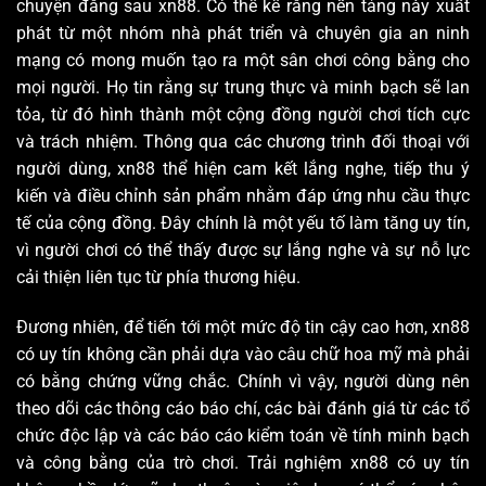
chuyện đằng sau xn88. Có thể kể rằng nền tảng này xuất
phát từ một nhóm nhà phát triển và chuyên gia an ninh
mạng có mong muốn tạo ra một sân chơi công bằng cho
mọi người. Họ tin rằng sự trung thực và minh bạch sẽ lan
tỏa, từ đó hình thành một cộng đồng người chơi tích cực
và trách nhiệm. Thông qua các chương trình đối thoại với
người dùng, xn88 thể hiện cam kết lắng nghe, tiếp thu ý
kiến và điều chỉnh sản phẩm nhằm đáp ứng nhu cầu thực
tế của cộng đồng. Đây chính là một yếu tố làm tăng uy tín,
vì người chơi có thể thấy được sự lắng nghe và sự nỗ lực
cải thiện liên tục từ phía thương hiệu.
Đương nhiên, để tiến tới một mức độ tin cậy cao hơn, xn88
có uy tín không cần phải dựa vào câu chữ hoa mỹ mà phải
có bằng chứng vững chắc. Chính vì vậy, người dùng nên
theo dõi các thông cáo báo chí, các bài đánh giá từ các tổ
chức độc lập và các báo cáo kiểm toán về tính minh bạch
và công bằng của trò chơi. Trải nghiệm xn88 có uy tín