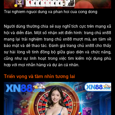
Trai nghiem nguoi dung va phan hoi cua cong dong
Người dùng thường chia sẻ suy nghĩ tích cực trên mạng xã
hội và diễn đàn. Một số nhận xét điển hình: trang chủ xn88
mang lại trải nghiệm trang chủ xn88 mượt mà, an tâm về
bảo mật và dễ thao tác. Đánh giá trang chủ xn88 cho thấy
sự hài lòng về tính đồng bộ giữa giao diện và chức năng,
cũng như sự linh hoạt trong việc tìm kiếm nội dung phù
hợp với mọi nhãn hàng và dự án cá nhân.
Triển vọng và tầm nhìn tương lai