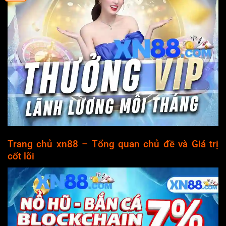
Trang chủ xn88 – Tổng quan chủ đề và Giá trị
cốt lõi